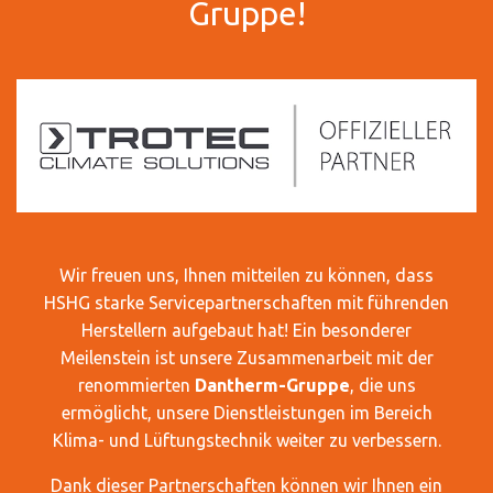
Gruppe!
Wir freuen uns, Ihnen mitteilen zu können, dass
HSHG starke Servicepartnerschaften mit führenden
Herstellern aufgebaut hat! Ein besonderer
Meilenstein ist unsere Zusammenarbeit mit der
renommierten
Dantherm-Gruppe
, die uns
ermöglicht, unsere Dienstleistungen im Bereich
Klima- und Lüftungstechnik weiter zu verbessern.
Dank dieser Partnerschaften können wir Ihnen ein