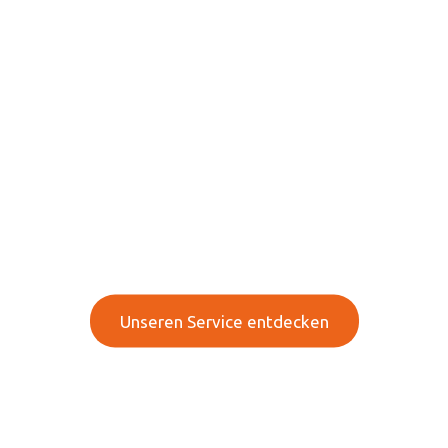
Ihre Experten für Mobile
Heiztechnik, Pumpen
und mehr!
Innovative Technologien & effiziente Lösung für
Ihr Unternehmen
Unseren Service entdecken