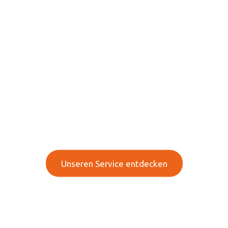
Ihre Experten für Mobile
Heiztechnik, Pumpen
und mehr!
Innovative Technologien & effiziente Lösung für
Ihr Unternehmen
Unseren Service entdecken