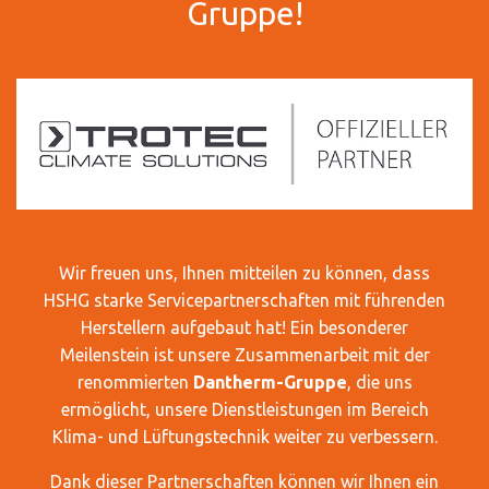
Gruppe!
Wir freuen uns, Ihnen mitteilen zu können, dass
HSHG starke Servicepartnerschaften mit führenden
Herstellern aufgebaut hat! Ein besonderer
Meilenstein ist unsere Zusammenarbeit mit der
renommierten
Dantherm-Gruppe
, die uns
ermöglicht, unsere Dienstleistungen im Bereich
Klima- und Lüftungstechnik weiter zu verbessern.
Dank dieser Partnerschaften können wir Ihnen ein