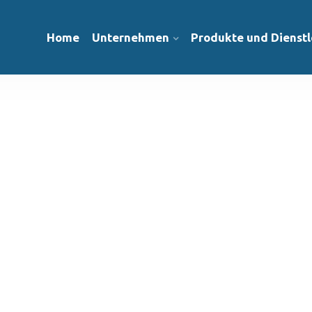
Home
Unternehmen
Produkte und Dienstl
erten für
Heiztechnik,
 und mehr!