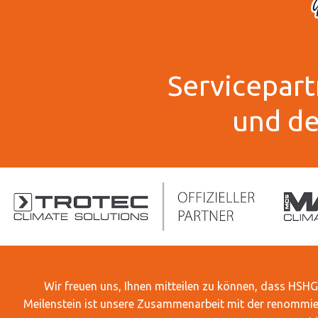
Servicepar
und d
Wir freuen uns, Ihnen mitteilen zu können, dass HSHG
Meilenstein ist unsere Zusammenarbeit mit der renommi