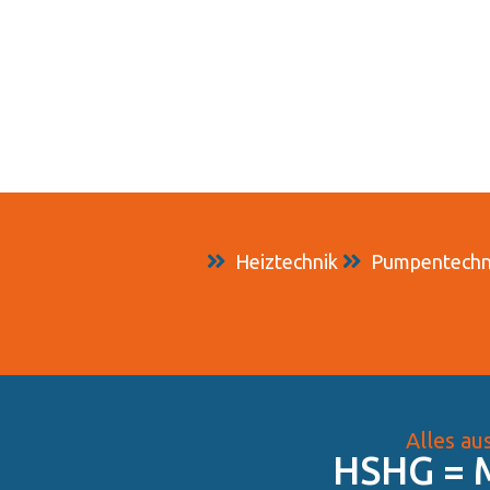
Heiztechnik
Pumpentechn
Alles au
HSHG = M