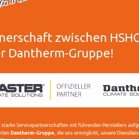
tnerschaft zwischen HSH
er Dantherm-Gruppe!
 starke Servicepartnerschaften mit führenden Herstellern aufg
erten
Dantherm-Gruppe
, die uns ermöglicht, unsere Dienstle