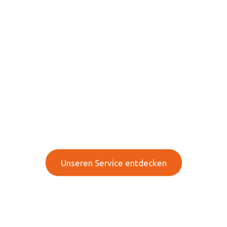
Ihre Experten für Mobile
Heiztechnik, Pumpen
und mehr!
Innovative Technologien & effiziente Lösung für
Ihr Unternehmen
Unseren Service entdecken