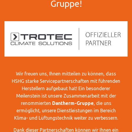
Gruppe!
Wir freuen uns, Ihnen mitteilen zu können, dass
HSHG starke Servicepartnerschaften mit führenden
Herstellern aufgebaut hat! Ein besonderer
Meilenstein ist unsere Zusammenarbeit mit der
renommierten
Dantherm-Gruppe
, die uns
ermöglicht, unsere Dienstleistungen im Bereich
Klima- und Lüftungstechnik weiter zu verbessern.
Dank dieser Partnerschaften können wir Ihnen ein