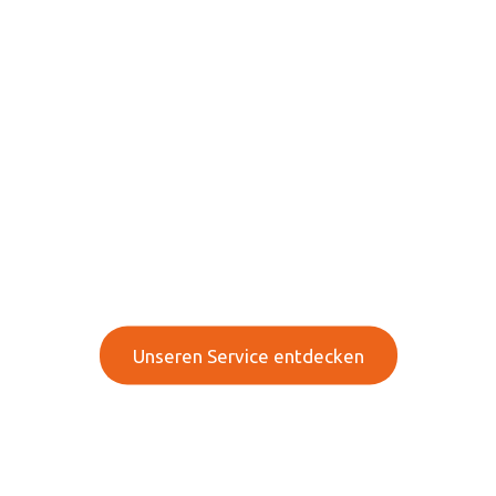
Ihre Experten für Mobile
Heiztechnik, Pumpen
und mehr!
Innovative Technologien & effiziente Lösung für
Ihr Unternehmen
Unseren Service entdecken