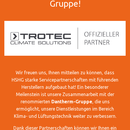
Gruppe!
Wir freuen uns, Ihnen mitteilen zu können, dass
HSHG starke Servicepartnerschaften mit führenden
Herstellern aufgebaut hat! Ein besonderer
Meilenstein ist unsere Zusammenarbeit mit der
renommierten
Dantherm-Gruppe
, die uns
ermöglicht, unsere Dienstleistungen im Bereich
Klima- und Lüftungstechnik weiter zu verbessern.
Dank dieser Partnerschaften können wir Ihnen ein