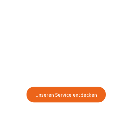
Ihre Experten für Mobile
Heiztechnik, Pumpen
und mehr!
Innovative Technologien & effiziente Lösung für
Ihr Unternehmen
Unseren Service entdecken