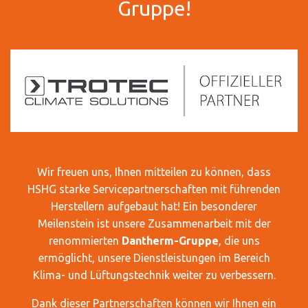
Gruppe!
Wir freuen uns, Ihnen mitteilen zu können, dass
HSHG starke Servicepartnerschaften mit führenden
Herstellern aufgebaut hat! Ein besonderer
Meilenstein ist unsere Zusammenarbeit mit der
renommierten
Dantherm-Gruppe
, die uns
ermöglicht, unsere Dienstleistungen im Bereich
Klima- und Lüftungstechnik weiter zu verbessern.
Dank dieser Partnerschaften können wir Ihnen ein